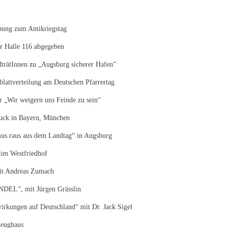
bung zum Antikriegstag
r Halle 116 abgegeben
dträtInnen zu „Augsburg sicherer Hafen“
lattverteilung am Deutschen Pfarrertag
r „Wir weigern uns Feinde zu sein“
uck in Bayern, München
us raus aus dem Landtag“ in Augsburg
im Westfriedhof
mit Andreas Zumach
L“, mit Jürgen Grässlin
rkungen auf Deutschland“ mit Dr. Jack Sigel
Zeughaus