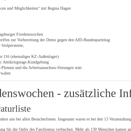
cen und Möglichkeiten“ mit Regina Hagen
Augsburger Friedenswochen
treffen zur Vorbereitung der Demo gegen den AfD-Bundesparteitag
 Stolpersteine,
le 116 (ehemaliges KZ-Außenlager)
zur Antikriegstags-Kundgebung
lenum und die Arbeitsausschuss-Sitzungen statt.
waltet.
denswochen - zusätzliche In
turliste
nken uns bei allen BesucherInnen. Insgesamt waren es bei den 13 Veranstaltung
ung für die Opfer des Faschismus verbuchen. Mehr als 130 Menschen kamen a