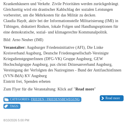
Krankenhäusern und Verkehr. Zivile Prioritäten werden zurückgedrängt.
Gleichzeitig wird ein drastischer Kahlschlag der sozialen Leistungen
vorbereitet, um die Mehrkosten für das Militär zu decken.
Claudia Haydt, aktiv bei der Informationsstelle Militarisierung (IMI) in
Tübingen, diskutiert Risiken, lokale Folgen und Handlungsoptionen für
eine demokratische, sozial- und klimagerechte Kommunalpolitik.
Bild: Arno Neuber (IMI)
Veranstalter:
Augsburger Friedensinitiative (AFI), Die Linke
Kreisverband Augsburg, Deutsche Friedensgesellschaft-Vereinigte
KriegsdienstgegnerInnen (DFG-VK) Gruppe Augsburg, GEW
Hochschulgruppe Augsburg, pax christi Diözesanverband Augsburg,
Vereinigung der Verfolgten des Naziregimes - Bund der AntifaschistInnen
(VVN-BdA) KV Augsburg
Eintritt frei, Spenden erbeten
Zum Flyer für die Veranstaltung: Klick auf "
Read more
"
Read more
CATEGORIES:
FRIEDEN / FRIEDENSBEWEGUNG
TAGS:
8/10/2026 5:00 PM