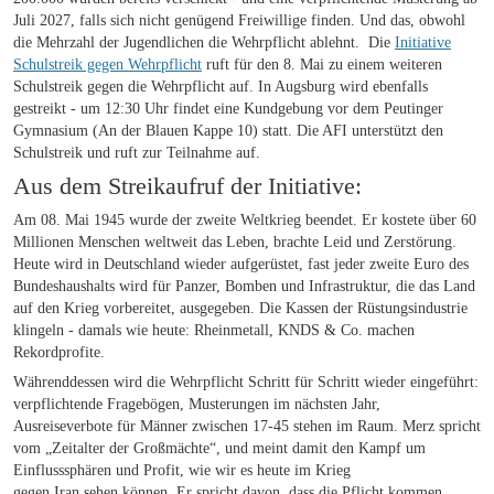
Juli 2027, falls sich nicht genügend Freiwillige finden. Und das, obwohl
die Mehrzahl der Jugendlichen die Wehrpflicht ablehnt. Die
Initiative
Schulstreik gegen Wehrpflicht
ruft für den 8. Mai zu einem weiteren
Schulstreik gegen die Wehrpflicht auf. In Augsburg wird ebenfalls
gestreikt - um 12:30 Uhr findet eine Kundgebung vor dem Peutinger
Gymnasium (An der Blauen Kappe 10) statt. Die AFI unterstützt den
Schulstreik und ruft zur Teilnahme auf.
Aus dem Streikaufruf der Initiative:
Am 08. Mai 1945 wurde der zweite Weltkrieg beendet. Er kostete über 60
Millionen Menschen weltweit das Leben, brachte Leid und Zerstörung.
Heute wird in Deutschland wieder aufgerüstet, fast jeder zweite Euro des
Bundeshaushalts wird für Panzer, Bomben und Infrastruktur, die das Land
auf den Krieg vorbereitet, ausgegeben. Die Kassen der Rüstungsindustrie
klingeln - damals wie heute: Rheinmetall, KNDS & Co. machen
Rekordprofite.
Währenddessen wird die Wehrpflicht Schritt für Schritt wieder eingeführt:
verpflichtende Fragebögen, Musterungen im nächsten Jahr,
Ausreiseverbote für Männer zwischen 17-45 stehen im Raum. Merz spricht
vom „Zeitalter der Großmächte“, und meint damit den Kampf um
Einflusssphären und Profit, wie wir es heute im Krieg
gegen Iran sehen können. Er spricht davon, dass die Pflicht kommen