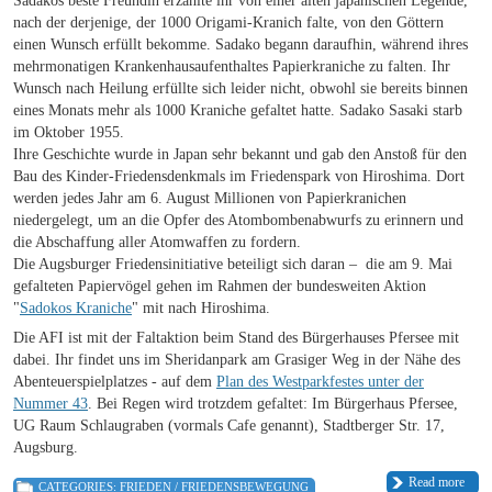
Sadakos beste Freundin erzählte ihr von einer alten japanischen Legende,
nach der derjenige, der 1000 Origami-Kranich falte, von den Göttern
einen Wunsch erfüllt bekomme. Sadako begann daraufhin, während ihres
mehrmonatigen Krankenhausaufenthaltes Papierkraniche zu falten. Ihr
Wunsch nach Heilung erfüllte sich leider nicht, obwohl sie bereits binnen
eines Monats mehr als 1000 Kraniche gefaltet hatte. Sadako Sasaki starb
im Oktober 1955.
Ihre Geschichte wurde in Japan sehr bekannt und gab den Anstoß für den
Bau des Kinder-Friedensdenkmals im Friedenspark von Hiroshima. Dort
werden jedes Jahr am 6. August Millionen von Papierkranichen
niedergelegt, um an die Opfer des Atombombenabwurfs zu erinnern und
die Abschaffung aller Atomwaffen zu fordern.
Die Augsburger Friedensinitiative beteiligt sich daran – die am 9. Mai
gefalteten Papiervögel gehen im Rahmen der bundesweiten Aktion
"
Sadokos Kraniche
" mit nach Hiroshima.
Die AFI ist mit der Faltaktion beim Stand des Bürgerhauses Pfersee mit
dabei. Ihr findet uns im Sheridanpark am Grasiger Weg in der Nähe des
Abenteuerspielplatzes - auf dem
Plan des Westparkfestes unter der
Nummer 43
. Bei Regen wird trotzdem gefaltet: Im Bürgerhaus Pfersee,
UG Raum Schlaugraben (vormals Cafe genannt), Stadtberger Str. 17,
Augsburg.
Read more
CATEGORIES:
FRIEDEN / FRIEDENSBEWEGUNG