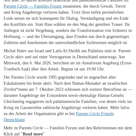
Seit über 30 Jahren arbeiten israelische und palästinensische Familien im
Parents Circle — Families Forum
zusammen, die durch Gewalt, Terror
und Krieg Angehörige verloren haben. Trotz ihres tiefen persönlichen
Leids setzen sie sich konsequent für Dialog, Verständigung und ein Ende
des Konflikts ein. Statt Hass wählen sie den Weg der geteilten Trauer. Ihr
Anliegen ist nicht Vergebung, sondern die Transformation von Schmerz in
Hoffnung — und die Überzeugung, dass Frieden nur durch gegenseitiges
Zuhören und Anerkennen der unterschiedlichen Sichtweisen möglich ist.
Michal Halev aus Israel und Laila Al-Sheikh aus Palästina sind in Parents
Circle aktiv und auf einer Vortragsreise in Deutschland unterwegs. Am
Mittwoch, den 6. Mai 2026, berichten sie im Annaforum Augsburg (Ernst-
Troeltsch-Saal) über ihre Arbeit. Beginn ist um 19:00 Uhr.
Der Parents Circle wurde 1995 gegründet und ist ungeachtet aller
Eskalationen bis heute aktiv. Nach dem Hamas-Massaker an israelischen
Zivilist*innen am 7. Oktober 2023 schlossen sich weitere Betroffene an —
darunter Angehörige der Ermordeten sowie ehemalige Hamas-Geiseln.
Gleichzeitig engagieren sich palästinensische Familien, von denen viele im
Krieg im Gazastreifen zahlreiche Angehörige verloren haben. Mehr Infos
zu der Arbeit der Organisation gibt es bei
Parents Circle Friends
Deutschland
.
Mehr zu Parents Circle — Families Forum und den Referintinnen mit dem
Klick auf "
Read more
"