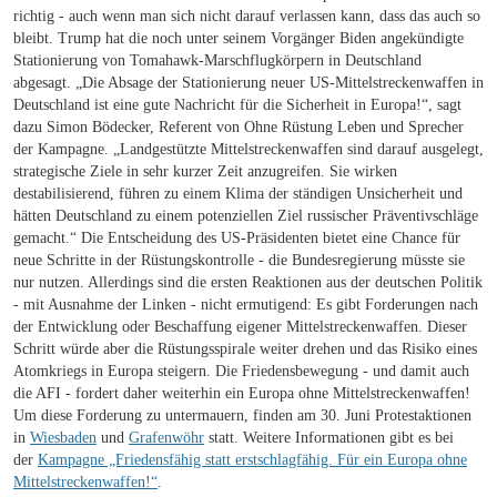
richtig - auch wenn man sich nicht darauf verlassen kann, dass das auch so
bleibt. Trump hat die noch unter seinem Vorgänger Biden angekündigte
Stationierung von Tomahawk-Marschflugkörpern in Deutschland
abgesagt. „Die Absage der Stationierung neuer US-Mittelstreckenwaffen in
Deutschland ist eine gute Nachricht für die Sicherheit in Europa!“, sagt
dazu Simon Bödecker, Referent von Ohne Rüstung Leben und Sprecher
der Kampagne. „Landgestützte Mittelstreckenwaffen sind darauf ausgelegt,
strategische Ziele in sehr kurzer Zeit anzugreifen. Sie wirken
destabilisierend, führen zu einem Klima der ständigen Unsicherheit und
hätten Deutschland zu einem potenziellen Ziel russischer Präventivschläge
gemacht.“ Die Entscheidung des US-Präsidenten bietet eine Chance für
neue Schritte in der Rüstungskontrolle - die Bundesregierung müsste sie
nur nutzen. Allerdings sind die ersten Reaktionen aus der deutschen Politik
- mit Ausnahme der Linken - nicht ermutigend: Es gibt Forderungen nach
der Entwicklung oder Beschaffung eigener Mittelstreckenwaffen. Dieser
Schritt würde aber die Rüstungsspirale weiter drehen und das Risiko eines
Atomkriegs in Europa steigern. Die Friedensbewegung - und damit auch
die AFI - fordert daher weiterhin ein Europa ohne Mittelstreckenwaffen!
Um diese Forderung zu untermauern, finden am 30. Juni Protestaktionen
in
Wiesbaden
und
Grafenwöhr
statt. Weitere Informationen gibt es bei
der
Kampagne „Friedensfähig statt erstschlagfähig. Für ein Europa ohne
Mittelstreckenwaffen!“
.