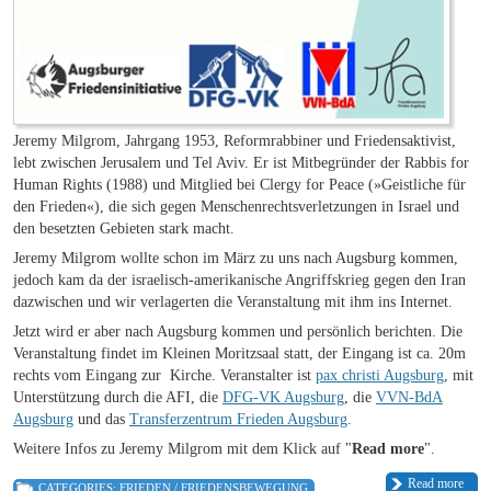
Jeremy Milgrom, Jahrgang 1953, Reformrabbiner und Friedensaktivist,
lebt zwischen Jerusalem und Tel Aviv. Er ist Mitbegründer der Rabbis for
Human Rights (1988) und Mitglied bei Clergy for Peace (»Geistliche für
den Frieden«), die sich gegen Menschenrechtsverletzungen in Israel und
den besetzten Gebieten stark macht.
Jeremy Milgrom wollte schon im März zu uns nach Augsburg kommen,
jedoch kam da der israelisch-amerikanische Angriffskrieg gegen den Iran
dazwischen und wir verlagerten die Veranstaltung mit ihm ins Internet.
Jetzt wird er aber nach Augsburg kommen und persönlich berichten.
Die
Veranstaltung findet im
Kleinen Moritzsaal statt, der Eingang ist ca. 20m
rechts vom Eingang zur Kirche. Veranstalter ist
pax christi Augsburg
, mit
Unterstützung durch die AFI, die
DFG-VK Augsburg
, die
VVN-BdA
Augsburg
und das
Transferzentrum Frieden Augsburg
.
Weitere Infos zu
Jeremy Milgrom mit dem Klick auf "
Read more
".
Read more
CATEGORIES:
FRIEDEN / FRIEDENSBEWEGUNG