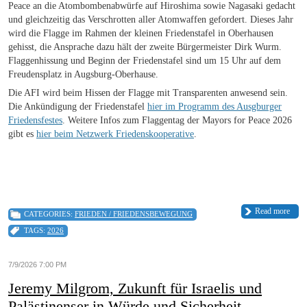
Peace an die Atombombenabwürfe auf Hiroshima sowie Nagasaki gedacht
und gleichzeitig das Verschrotten aller Atomwaffen gefordert. Dieses Jahr
wird die Flagge im Rahmen der kleinen Friedenstafel in Oberhausen
gehisst, die Ansprache dazu hält der zweite Bürgermeister Dirk Wurm.
Flaggenhissung und Beginn der Friedenstafel sind um 15 Uhr auf dem
Freudensplatz in Augsburg-Oberhause.
Die AFI wird beim Hissen der Flagge mit Transparenten anwesend sein.
Die Ankündigung der Friedenstafel
hier im Programm des Ausgburger
Friedensfestes
. Weitere Infos zum Flaggentag der Mayors for Peace 2026
gibt es
hier beim Netzwerk Friedenskooperative
.
Read more
CATEGORIES:
FRIEDEN / FRIEDENSBEWEGUNG
TAGS:
2026
7/9/2026 7:00 PM
Jeremy Milgrom, Zukunft für Israelis und
Palästinenser in Würde und Sicherheit