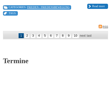
Read more
CATEGORIES:
FRIEDEN / FRIEDENSBEWEGUNG
TAGS:
RSS
1
2
3
4
5
6
7
8
9
10
next
last
Termine
«
August 2026
»
4
AFI-Plenum August 2026
6
Militarisierung und die kommunale Zeitenwende