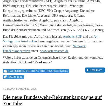
Augsburger Friedensinitiative (AFI), Augsburg für Palästina, AuxFAIR,
BSW Augsburg, Deutsche Friedensgesellschaft - Vereinigte
KriegsdienstgegnerInnen (DFG-VK) Gruppe Augsburg, Die andere
Reformation, Die Linke Augsburg, DKP Augsburg, Offenes
Antifaschistisches Treffen Augsburg, pax christi Augsburg,
Umweltgewerkschaft e.V., Vereinigung der Verfolgten des Naziregimes –
Bund der Antifaschistinnen und Antifaschisten (VVN-BdA) KV Augsburg
Das Flugblatt mit dem Aufruf kann hier als
Ansichts-PDF
und als
A4-
Vorlage zum Ausdrucken
heruntergeladen werden. Weitere Informationen
zu den geplanten Ostermärschen bundesweit beim
Netzwerk
Friedenskooperative
unter:
www.ostermarsch.de
.
Weitere Infos zu anderen Ostermärschen in der Region und der komplette
Aufruftext: Klick auf "
Read more
"
Read more
CATEGORIES:
FRIEDEN / FRIEDENSBEWEGUNG
TAGS:
2026
TUESDAY, MARCH 31, 2026
Die neue Bundeswehr-Rekrutenkampagne auf
YouTube