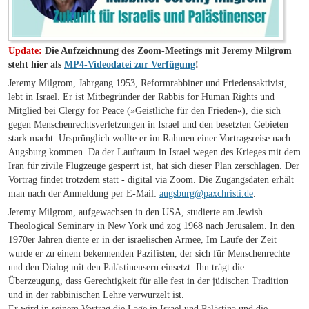
Update:
Die Aufzeichnung des Zoom-Meetings mit Jeremy Milgrom
steht hier als
MP4-Videodatei zur Verfügung
!
Jeremy Milgrom, Jahrgang 1953, Reformrabbiner und Friedensaktivist,
lebt in Israel. Er ist Mitbegründer der Rabbis for Human Rights und
Mitglied bei Clergy for Peace (»Geistliche für den Frieden«), die sich
gegen Menschenrechtsverletzungen in Israel und den besetzten Gebieten
stark macht. Ursprünglich wollte er im Rahmen einer Vortragsreise nach
Augsburg kommen. Da der Laufraum in Israel wegen des Krieges mit dem
Iran für zivile Flugzeuge gesperrt ist, hat sich dieser Plan zerschlagen. Der
Vortrag findet trotzdem statt - digital via Zoom. Die Zugangsdaten erhält
man nach der Anmeldung per E-Mail:
augsburg@paxchristi.de
.
Jeremy Milgrom, aufgewachsen in den USA, studierte am Jewish
Theological Seminary in New York und zog 1968 nach Jerusalem. In den
1970er Jahren diente er in der israelischen Armee, Im Laufe der Zeit
wurde er zu einem bekennenden Pazifisten, der sich für Menschenrechte
und den Dialog mit den Palästinensern einsetzt. Ihn trägt die
Überzeugung, dass Gerechtigkeit für alle fest in der jüdischen Tradition
und in der rabbinischen Lehre verwurzelt ist.
Er wird in seinem Vortrag die Lage in Israel und Palästina und die