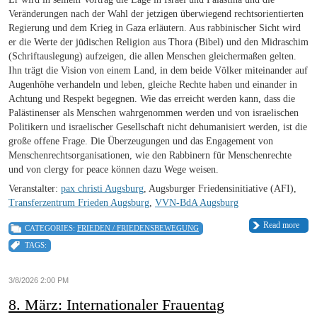
Veränderungen nach der Wahl der jetzigen überwiegend rechtsorientierten
Regierung und dem Krieg in Gaza erläutern. Aus rabbinischer Sicht wird
er die Werte der jüdischen Religion aus Thora (Bibel) und den Midraschim
(Schriftauslegung) aufzeigen, die allen Menschen gleichermaßen gelten.
Ihn trägt die Vision von einem Land, in dem beide Völker miteinander auf
Augenhöhe verhandeln und leben, gleiche Rechte haben und einander in
Achtung und Respekt begegnen. Wie das erreicht werden kann, dass die
Palästinenser als Menschen wahrgenommen werden und von israelischen
Politikern und israelischer Gesellschaft nicht dehumanisiert werden, ist die
große offene Frage. Die Überzeugungen und das Engagement von
Menschenrechtsorganisationen, wie den Rabbinern für Menschenrechte
und von clergy for peace können dazu Wege weisen.
Veranstalter:
pax christi Augsburg
, Augsburger Friedensinitiative (AFI),
Transferzentrum Frieden Augsburg
,
VVN-BdA Augsburg
Read more
CATEGORIES:
FRIEDEN / FRIEDENSBEWEGUNG
TAGS:
3/8/2026 2:00 PM
8. März: Internationaler Frauentag