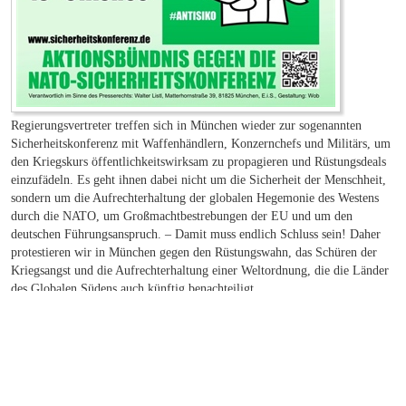
Regierungsvertreter treffen sich in München wieder zur sogenannten
Sicherheitskonferenz mit Waffenhändlern, Konzernchefs und Militärs, um
den Kriegskurs öffentlichkeitswirksam zu propagieren und Rüstungsdeals
einzufädeln. Es geht ihnen dabei nicht um die Sicherheit der Menschheit,
sondern um die Aufrechterhaltung der globalen Hegemonie des Westens
durch die NATO, um Großmachtbestrebungen der EU und um den
deutschen Führungsanspruch. – Damit muss endlich Schluss sein! Daher
protestieren wir in München gegen den Rüstungswahn, das Schüren der
Kriegsangst und die Aufrechterhaltung einer Weltordnung, die die Länder
des Globalen Südens auch künftig benachteiligt.
Der komplette Aufruf zu der Demo ist hier beim Aktionsbündnis gegen
die NATO-Sicherheitskonferenz (#antisiko) zu finden:
sicherheitskonferenz.de/de
. Als
PDF gibt es ihn ebenfalls
.
Wir fahren zur Demo nach München!