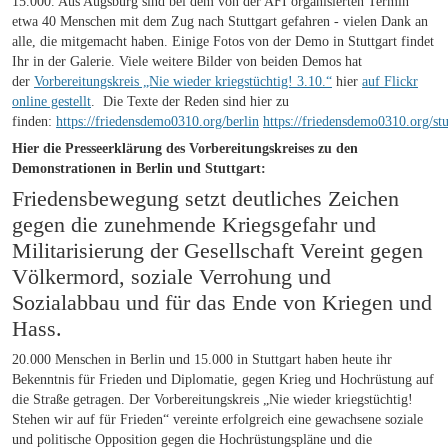
15.000. Aus Augsburg sind bei dem von der AFI organisierten Termin
etwa 40 Menschen mit dem Zug nach Stuttgart gefahren - vielen Dank an
alle, die mitgemacht haben. Einige Fotos von der Demo in Stuttgart findet
Ihr in der Galerie. Viele weitere Bilder von beiden Demos hat
der
Vorbereitungskreis „Nie wieder kriegstüchtig! 3.10.“
hier
auf Flickr
online gestellt
. Die Texte der Reden sind hier zu
finden:
https://friedensdemo0310.org/berlin
https://friedensdemo0310.org/stu
Hier die Presseerklärung des Vorbereitungskreises zu den
Demonstrationen in Berlin und Stuttgart:
Friedensbewegung setzt deutliches Zeichen
gegen die zunehmende Kriegsgefahr und
Militarisierung der Gesellschaft Vereint gegen
Völkermord, soziale Verrohung und
Sozialabbau und für das Ende von Kriegen und
Hass.
20.000 Menschen in Berlin und 15.000 in Stuttgart haben heute ihr
Bekenntnis für Frieden und Diplomatie, gegen Krieg und Hochrüstung auf
die Straße getragen. Der Vorbereitungskreis „Nie wieder kriegstüchtig!
Stehen wir auf für Frieden“ vereinte erfolgreich eine gewachsene soziale
und politische Opposition gegen die Hochrüstungspläne und die