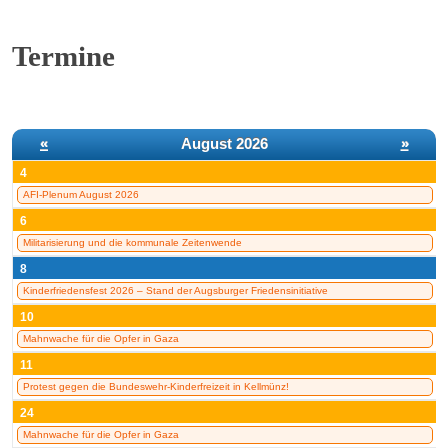
Termine
«
August 2026
»
4
AFI-Plenum August 2026
6
Militarisierung und die kommunale Zeitenwende
8
Kinderfriedensfest 2026 – Stand der Augsburger Friedensinitiative
10
Mahnwache für die Opfer in Gaza
11
Protest gegen die Bundeswehr-Kinderfreizeit in Kellmünz!
24
Mahnwache für die Opfer in Gaza