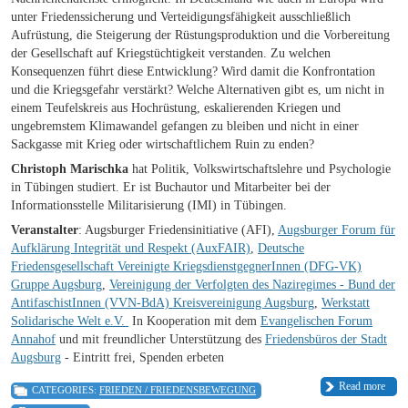
unter Friedenssicherung und Verteidigungsfähigkeit ausschließlich
Aufrüstung, die Steigerung der Rüstungsproduktion und die Vorbereitung
der Gesellschaft auf Kriegstüchtigkeit verstanden. Zu welchen
Konsequenzen führt diese Entwicklung? Wird damit die Konfrontation
und die Kriegsgefahr verstärkt? Welche Alternativen gibt es, um nicht in
einem Teufelskreis aus Hochrüstung, eskalierenden Kriegen und
ungebremstem Klimawandel gefangen zu bleiben und nicht in einer
Sackgasse mit Krieg oder wirtschaftlichem Ruin zu enden?
Christoph Marischka
hat Politik, Volkswirtschaftslehre und Psychologie
in Tübingen studiert. Er ist Buchautor und Mitarbeiter bei der
Informationsstelle Militarisierung (IMI) in Tübingen.
Veranstalter
: Augsburger Friedensinitiative (AFI),
Augsburger Forum für
Aufklärung Integrität und Respekt (AuxFAIR)
,
Deutsche
Friedensgesellschaft Vereinigte KriegsdienstgegnerInnen (DFG-VK)
Gruppe Augsburg
,
Vereinigung der Verfolgten des Naziregimes - Bund der
AntifaschistInnen (VVN-BdA) Kreisvereinigung Augsburg
,
Werkstatt
Solidarische Welt e.V.
In Kooperation mit dem
Evangelischen Forum
Annahof
und mit freundlicher Unterstützung des
Friedensbüros der Stadt
Augsburg
- Eintritt frei, Spenden erbeten
Read more
CATEGORIES:
FRIEDEN / FRIEDENSBEWEGUNG