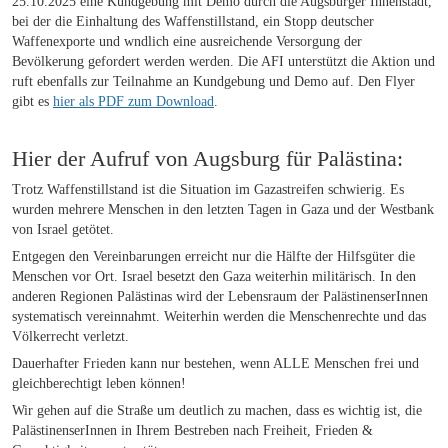
25.10.2025 eine Kundgebung mit Demo durch die Augsburger Innenstadt,
bei der die Einhaltung des Waffenstillstand, ein Stopp deutscher
Waffenexporte und wndlich eine ausreichende Versorgung der
Bevölkerung gefordert werden werden. Die AFI unterstützt die Aktion und
ruft ebenfalls zur Teilnahme an Kundgebung und Demo auf. Den Flyer
gibt es
hier als PDF zum Download
.
Hier der Aufruf von Augsburg für Palästina:
Trotz Waffenstillstand ist die Situation im Gazastreifen schwierig. Es
wurden mehrere Menschen in den letzten Tagen in Gaza und der Westbank
von Israel getötet.
Entgegen den Vereinbarungen erreicht nur die Hälfte der Hilfsgüter die
Menschen vor Ort. Israel besetzt den Gaza weiterhin militärisch. In den
anderen Regionen Palästinas wird der Lebensraum der PalästinenserInnen
systematisch vereinnahmt. Weiterhin werden die Menschenrechte und das
Völkerrecht verletzt.
Dauerhafter Frieden kann nur bestehen, wenn ALLE Menschen frei und
gleichberechtigt leben können!
Wir gehen auf die Straße um deutlich zu machen, dass es wichtig ist, die
PalästinenserInnen in Ihrem Bestreben nach Freiheit, Frieden &