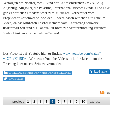
Verfolgten des Naziregimes - Bund der AntifaschistInnen (VVN-BdA)
Augsburg, Augsburg für Palästina, Internationalistisches Bündnis und DKP
gab es dort auch Friedenslieder zum Mitsingen, vorbereitet vom
Projektchor Zeitenwende. Von den Liedern haben wir aber nur Teile im
Video, da das Mikrofon unserer Kamera vom Chorgesang teilweise
überfordert war und die Tonqualität nicht zur Veröffentlichung ausreicht.
Vielen Dank an alle Teilnehmer*innen!
Das Video ist auf Youtube hier zu finden:
www.youtube.com/watch?
v=XR-cX115Dzs
. Wir betten Youtube-Videos nicht direkt ein, um das
Tracking über unsere Seite zu vermeiden.
Read more
CATEGORIES:
FRIEDEN / FRIEDENSBEWEGUNG
TAGS:
2025
RSS
previous
1
2
3
4
5
6
7
8
9
10
next
last