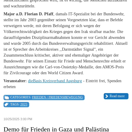
Menschlichkeit gesprochen wird, ist es wichtig, die Menschen aufzuklären
und wachzurütteln.
Major a.D. Florian D. Pfaff
, damals IT-Spezialist bei der Bundeswehr,
stellte im Jahr 2003 gegenüber seinen Vorgesetzten klar, dass er Befehle
verweigern werde, mit deren Befolgung er sich wegen der
Völkerrechtswidrigkeit des Krieges gegen den Irak strafbar machte. Die
darauffolgenden Disziplinarmaßnahmen konnte er vor Gericht abwenden
und wurde 2005 durch das Bundesverwaltungsgericht rehabilitiert. Aktuell
ist er Sprecher des Arbeitskreises ,,Darmstädter Signal“, ein
Zusammenschluss kritischer, aktiver und ehemaliger Angehöriger der
Bundeswehr. Für seinen Einsatz für Friede und Menschenrechte erhielt er
Auszeichnungen wie die Carl-von-Ossietzky-Medaille, den AMOS-Preis
für Zivilcourage oder den World Citizen Award.
Veranstalter:
dieBasis Kreisverband Augsburg
- Eintritt frei, Spenden
erbeten
Read more
CATEGORIES:
FRIEDEN / FRIEDENSBEWEGUNG
TAGS:
2025
10/25/2025 3:00 PM
Demo für Frieden in Gaza und Palästina