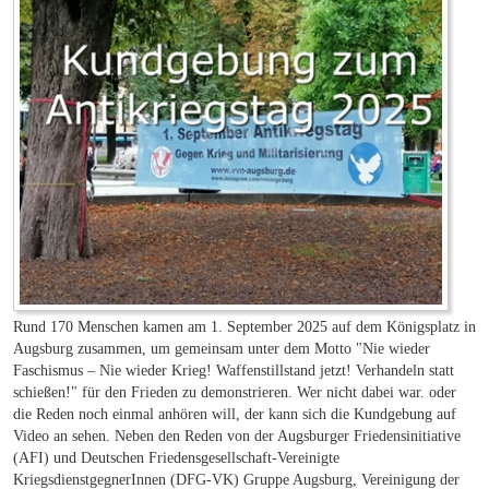
Rund 170 Menschen kamen am 1. September 2025 auf dem Königsplatz in
Augsburg zusammen, um gemeinsam unter dem Motto "Nie wieder
Faschismus – Nie wieder Krieg! Waffenstillstand jetzt! Verhandeln statt
schießen!" für den Frieden zu demonstrieren. Wer nicht dabei war. oder
die Reden noch einmal anhören will, der kann sich die Kundgebung auf
Video an sehen. Neben den Reden von der Augsburger Friedensinitiative
(AFI) und Deutschen Friedensgesellschaft-Vereinigte
KriegsdienstgegnerInnen (DFG-VK) Gruppe Augsburg, Vereinigung der