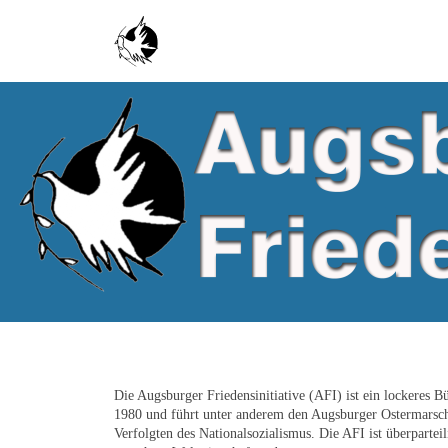
Skip to main content
Die Augsburger Friedensinitiative (AFI) ist ein lockeres B
1980 und führt unter anderem den Augsburger Ostermarsch 
Verfolgten des Nationalsozialismus. Die AFI ist überpartei