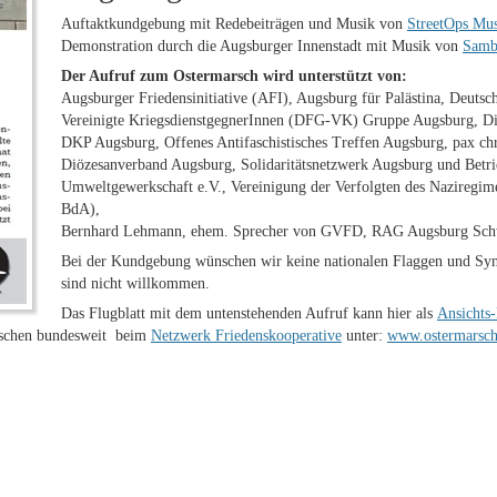
Auftaktkundgebung mit Redebeiträgen und Musik von
StreetOps Mus
Demonstration durch die Augsburger Innenstadt mit Musik von
Samb
Der Aufruf zum Ostermarsch wird unterstützt von:
Augsburger Friedensinitiative (AFI), Augsburg für Palästina, Deutsch
Vereinigte KriegsdienstgegnerInnen (DFG-VK) Gruppe Augsburg, Di
DKP Augsburg, Offenes Antifaschistisches Treffen Augsburg, pax chr
Diözesanverband Augsburg, Solidaritätsnetzwerk Augsburg und Betr
Umweltgewerkschaft e.V., Vereinigung der Verfolgten des Naziregim
BdA),
Bernhard Lehmann, ehem. Sprecher von GVFD, RAG Augsburg Sc
Bei der Kundgebung wünschen wir keine nationalen Flaggen und Sym
sind nicht willkommen.
Das Flugblatt mit dem untenstehenden Aufruf kann hier als
Ansichts
rschen bundesweit beim
Netzwerk Friedenskooperative
unter:
www.ostermarsch