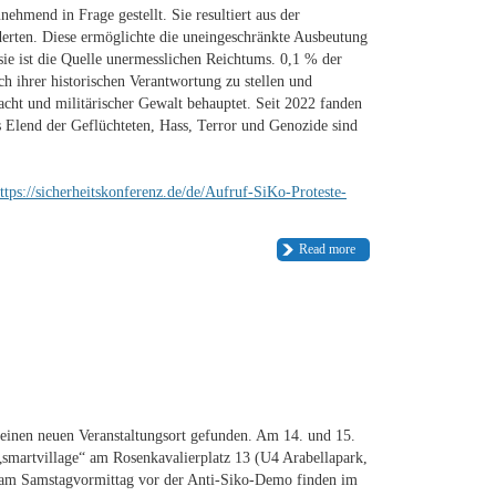
hmend in Frage gestellt. Sie resultiert aus der
derten. Diese ermöglichte die uneingeschränkte Ausbeutung
sie ist die Quelle unermesslichen Reichtums. 0,1 % der
ch ihrer historischen Verantwortung zu stellen und
cht und militärischer Gewalt behauptet. Seit 2022 fanden
s Elend der Geflüchteten, Hass, Terror und Genozide sind
ttps://sicherheitskonferenz.de/de/Aufruf-SiKo-Proteste-
Read more
einen neuen Veranstaltungsort gefunden. Am 14. und 15.
smartvillage“ am Rosenkavalierplatz 13 (U4 Arabellapark,
 am Samstagvormittag vor der Anti-Siko-Demo finden im