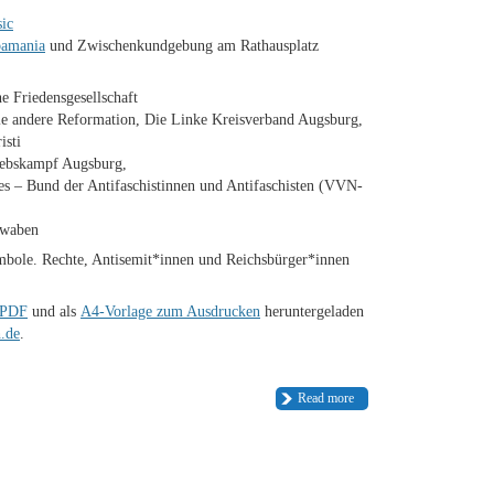
ic
amania
und Zwischenkundgebung am Rathausplatz
e Friedensgesellschaft
e andere Reformation, Die Linke Kreisverband Augsburg,
isti
iebskampf Augsburg,
es – Bund der Antifaschistinnen und Antifaschisten (VVN-
hwaben
bole. Rechte, Antisemit*innen und Reichsbürger*innen
-PDF
und als
A4-Vorlage zum Ausdrucken
heruntergeladen
.de
.
Read more