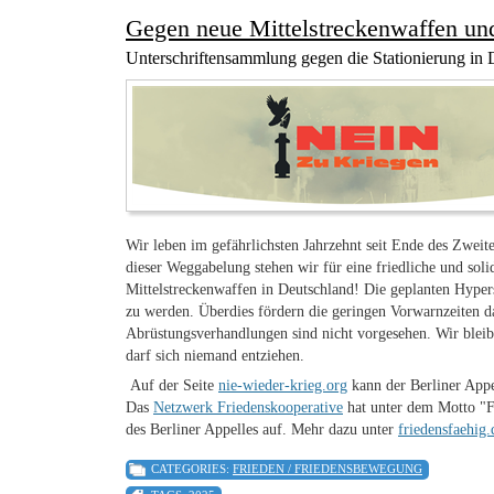
Gegen neue Mittelstreckenwaffen und 
Unterschriftensammlung gegen die Stationierung in 
Wir leben im gefährlichsten Jahrzehnt seit Ende des Zwei
dieser Weggabelung stehen wir für eine friedliche und sol
Mittelstreckenwaffen in Deutschland! Die geplanten Hypers
zu werden. Überdies fördern die geringen Vorwarnzeiten da
Abrüstungsverhandlungen sind nicht vorgesehen. Wir bleibe
darf sich niemand entziehen.
Auf der Seite
nie-wieder-krieg.org
kann der Berliner Appe
Das
Netzwerk Friedenskooperative
hat unter dem Motto "Fri
des Berliner Appelles auf. Mehr dazu unter
friedensfaehig.
CATEGORIES:
FRIEDEN / FRIEDENSBEWEGUNG