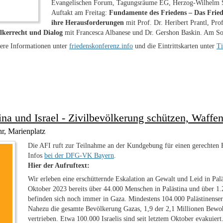
Evangelischen Forum, Tagungsräume EG, Herzog-Wilhelm Str
Auftakt am Freitag:
Fundamente des Friedens – Das Fried
ihre Herausforderungen
mit Prof. Dr. Heribert Prantl, Pr
lkerrecht und Dialog
mit Francesca Albanese und Dr. Gershon Baskin. Am So
tere Informationen unter
friedenskonferenz.info
und die Eintrittskarten unter
Ti
tina und Israel - Zivilbevölkerung schützen, Waffe
r, Marienplatz
Die AFI ruft zur Teilnahme an der Kundgebung für einen gerechten F
Infos
bei der DFG-VK Bayern
.
Hier der Aufruftext:
Wir erleben eine erschütternde Eskalation an Gewalt und Leid in Palä
Oktober 2023 bereits über 44.000 Menschen in Palästina und über 1.
befinden sich noch immer in Gaza. Mindestens 104.000 Palästinense
Nahezu die gesamte Bevölkerung Gazas, 1,9 der 2,1 Millionen Bewoh
vertrieben. Etwa 100.000 Israelis sind seit letztem Oktober evakuiert