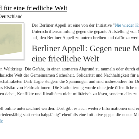
für eine friedliche Welt
Deutschland
Der Berliner Appell ist eine von der Initiative "
Nie wieder K
Unterschriftensammlung gegen die gepante Aufstellung von M
auf, den Berliner Appell zu unterschreiben und dafür zu wer
Berliner Appell: Gegen neue M
eine friedliche Welt
ten Weltkriegs. Die Gefahr, in einen atomaren Abgrund zu taumeln oder durch 
idarische Welt der Gemeinsamen Sicherheit, Solidarität und Nachhaltigkeit für
challraketen Dark Eagle steigern die Spannungen und sind insbesondere für De
s Risiko von Fehlreaktionen. Die Stationierung wurde ohne jede öffentliche u
n dabei, Konflikte und Rivalitäten nicht militärisch zu lösen, sondern alles z
ll online unterzeichnet werden. Dort gibt es auch weitere Informationen und e
edensfähig statt erstschalgsfähig" ebenfalls eine Initiative gegen die neuen Mi
de
.