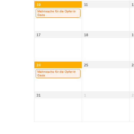
10
11
1
Mahnwache für die Opfer in
Gaza
17
18
1
24
25
2
Mahnwache für die Opfer in
Gaza
31
1
2