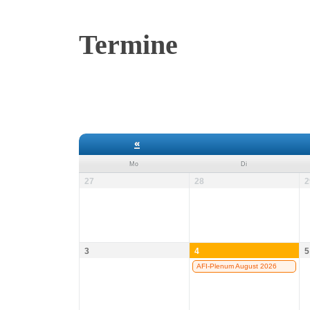
Termine
«
Mo
Di
27
28
2
3
4
5
AFI-Plenum August 2026