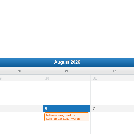
August 2026
Mi
Do
Fr
9
30
31
6
7
Militarisierung und die
kommunale Zeitenwende