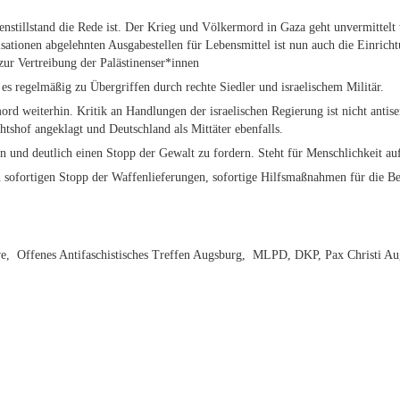
tillstand die Rede ist. Der Krieg und Völkermord in Gaza geht unvermittelt
tionen abgelehnten Ausgabestellen für Lebensmittel ist nun auch die Einricht
 zur Vertreibung der Palästinenser*innen
es regelmäßig zu Übergriffen durch rechte Siedler und israelischem Militär.
rd weiterhin. Kritik an Handlungen der israelischen Regierung ist nicht antise
htshof angeklagt und Deutschland als Mittäter ebenfalls.
 und deutlich einen Stopp der Gewalt zu fordern. Steht für Menschlichkeit au
en sofortigen Stopp der Waffenlieferungen, sofortige Hilfsmaßnahmen für die B
tive, Offenes Antifaschistisches Treffen Augsburg, MLPD, DKP, Pax Christi A