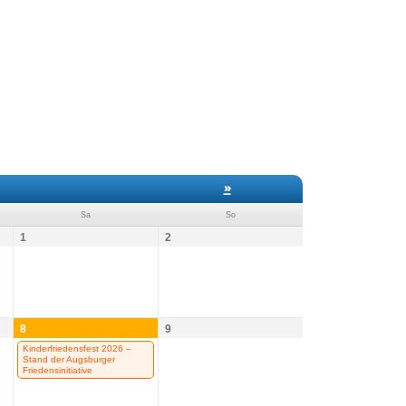
»
Sa
So
1
2
8
9
Kinderfriedensfest 2026 –
Stand der Augsburger
Friedensinitiative