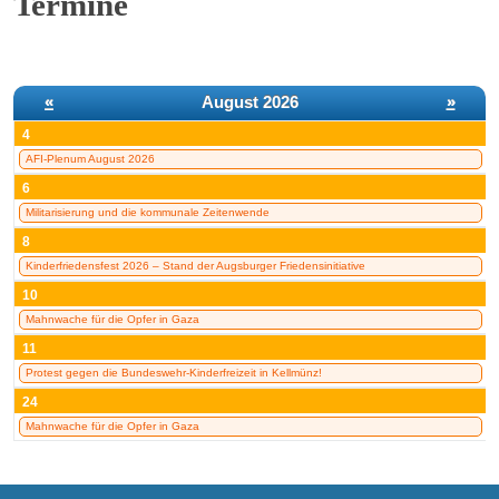
Termine
«
August 2026
»
4
AFI-Plenum August 2026
6
Militarisierung und die kommunale Zeitenwende
8
Kinderfriedensfest 2026 – Stand der Augsburger Friedensinitiative
10
Mahnwache für die Opfer in Gaza
11
Protest gegen die Bundeswehr-Kinderfreizeit in Kellmünz!
24
Mahnwache für die Opfer in Gaza