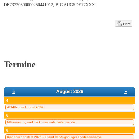
DE73720500000250441912, BIC AUGSDE77XXX
Print
Termine
«
August 2026
»
4
AFI-Plenum August 2026
6
Militarisierung und die kommunale Zeitenwende
8
Kinderfriedensfest 2026 – Stand der Augsburger Friedensinitiative