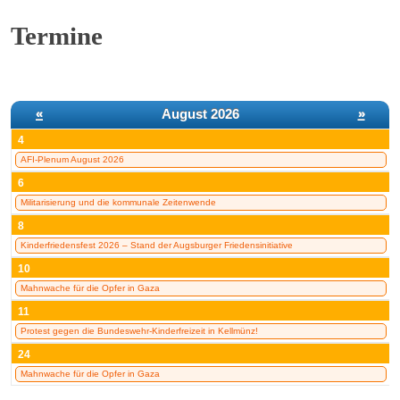
Termine
«
August 2026
»
4
AFI-Plenum August 2026
6
Militarisierung und die kommunale Zeitenwende
8
Kinderfriedensfest 2026 – Stand der Augsburger Friedensinitiative
10
Mahnwache für die Opfer in Gaza
11
Protest gegen die Bundeswehr-Kinderfreizeit in Kellmünz!
24
Mahnwache für die Opfer in Gaza