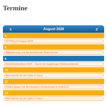
Termine
«
August 2026
»
4
AFI-Plenum August 2026
6
Militarisierung und die kommunale Zeitenwende
8
Kinderfriedensfest 2026 – Stand der Augsburger Friedensinitiative
10
Mahnwache für die Opfer in Gaza
11
Protest gegen die Bundeswehr-Kinderfreizeit in Kellmünz!
24
Mahnwache für die Opfer in Gaza