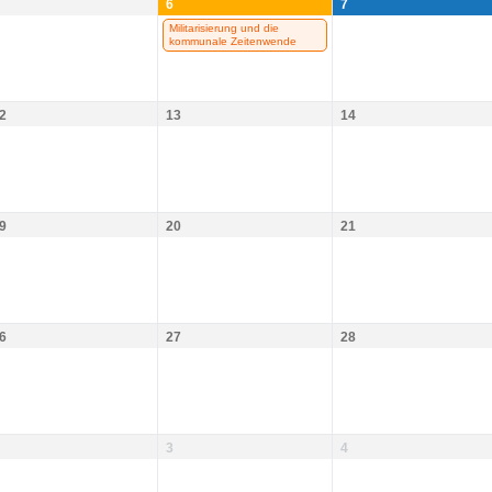
6
7
Militarisierung und die
kommunale Zeitenwende
2
13
14
9
20
21
6
27
28
3
4