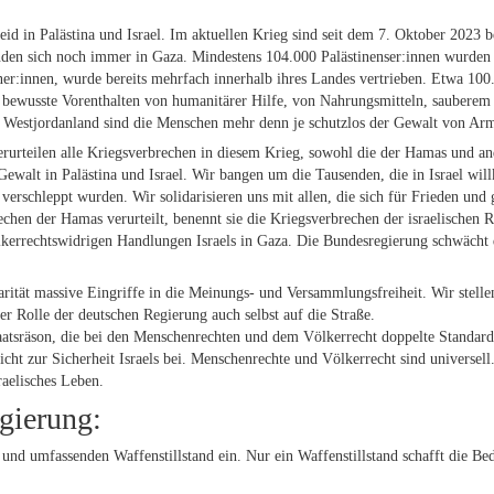
eid in Palästina und Israel. Im aktuellen Krieg sind seit dem 7. Oktober 2023 
inden sich noch immer in Gaza. Mindestens 104.000 Palästinenser:innen wurde
:innen, wurde bereits mehrfach innerhalb ihres Landes vertrieben. Etwa 100.00
s bewusste Vorenthalten von humanitärer Hilfe, von Nahrungsmitteln, sauberem
Westjordanland sind die Menschen mehr denn je schutzlos der Gewalt von Arme
urteilen alle Kriegsverbrechen in diesem Krieg, sowohl die der Hamas und and
Gewalt in Palästina und Israel. Wir bangen um die Tausenden, die in Israel wil
verschleppt wurden. Wir solidarisieren uns mit allen, die sich für Frieden und 
hen der Hamas verurteilt, benennt sie die Kriegsverbrechen der israelischen 
ölkerrechtswidrigen Handlungen Israels in Gaza. Die Bundesregierung schwächt d
arität massive Eingriffe in die Meinungs- und Versammlungsfreiheit. Wir stelle
er Rolle der deutschen Regierung auch selbst auf die Straße.
aatsräson, die bei den Menschenrechten und dem Völkerrecht doppelte Standard
cht zur Sicherheit Israels bei. Menschenrechte und Völkerrecht sind universe
raelisches Leben.
gierung:
en und umfassenden Waffenstillstand ein. Nur ein Waffenstillstand schafft die B