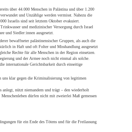
bereits über 44.000 Menschen in Palästina und über 1.200
n verwundet und Unzählige werden vermisst. Nahezu die
0 Israelis sind seit letztem Oktober evakuiert.
 Trinkwasser und medizinischer Versorgung durch Israel
e und Siedler:innen ausgesetzt.
erer bewaffneter palästinensischer Gruppen, als auch die
lkürlich in Haft und oft Folter und Misshandlung ausgesetzt
gleiche Rechte für alle Menschen in der Region einsetzen.
Regierung und der Armee noch nicht einmal als solche.
ie internationale Gerichtsbarkeit durch einseitige
n uns klar gegen die Kriminalisierung von legitimen
s anlegt, nützt niemandem und trägt – den wiederholt
ll. Menschenleben dürfen nicht mit zweierlei Maß gemessen
edingungen für ein Ende des Tötens und für die Freilassung