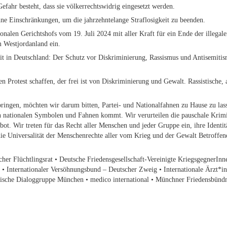
efahr besteht, dass sie völkerrechtswidrig eingesetzt werden.
ohne Einschränkungen, um die jahrzehntelange Straflosigkeit zu beenden.
ionalen Gerichtshofs vom 19. Juli 2024 mit aller Kraft für ein Ende der illega
m Westjordanland ein.
 in Deutschland: Der Schutz vor Diskriminierung, Rassismus und Antisemitismu
n Protest schaffen, der frei ist von Diskriminierung und Gewalt. Rassistische,
gen, möchten wir darum bitten, Partei- und Nationalfahnen zu Hause zu lass
hen nationalen Symbolen und Fahnen kommt. Wir verurteilen die pauschale Kri
bot. Wir treten für das Recht aller Menschen und jeder Gruppe ein, ihre Identit
e Universalität der Menschenrechte aller vom Krieg und der Gewalt Betroffene
cher Flüchtlingsrat • Deutsche Friedensgesellschaft-Vereinigte Kriegsgegner
• Internationaler Versöhnungsbund – Deutscher Zweig • Internationale Ärzt*i
sische Dialoggruppe München • medico international • Münchner Friedensbündni