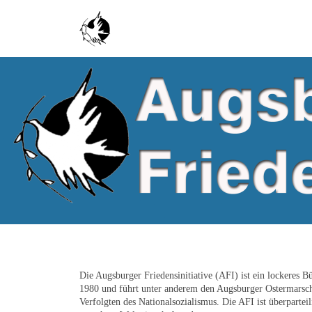
Skip to main content
Die Augsburger Friedensinitiative (AFI) ist ein lockeres B
1980 und führt unter anderem den Augsburger Ostermarsch 
Verfolgten des Nationalsozialismus. Die AFI ist überpartei