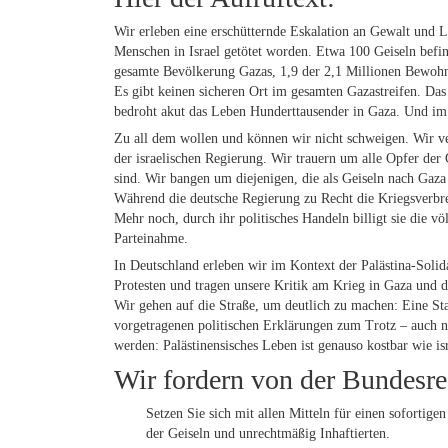
Wir erleben eine erschütternde Eskalation an Gewalt und L
Menschen in Israel getötet worden. Etwa 100 Geiseln bef
gesamte Bevölkerung Gazas, 1,9 der 2,1 Millionen Bewohner
Es gibt keinen sicheren Ort im gesamten Gazastreifen. Da
bedroht akut das Leben Hunderttausender in Gaza. Und im 
Zu all dem wollen und können wir nicht schweigen. Wir ver
der israelischen Regierung. Wir trauern um alle Opfer der 
sind. Wir bangen um diejenigen, die als Geiseln nach Gaza 
Während die deutsche Regierung zu Recht die Kriegsverbrec
Mehr noch, durch ihr politisches Handeln billigt sie die v
Parteinahme.
In Deutschland erleben wir im Kontext der Palästina-Solid
Protesten und tragen unsere Kritik am Krieg in Gaza und d
Wir gehen auf die Straße, um deutlich zu machen: Eine St
vorgetragenen politischen Erklärungen zum Trotz – auch ni
werden: Palästinensisches Leben ist genauso kostbar wie is
Wir fordern von der Bundesre
Setzen Sie sich mit allen Mitteln für einen sofortig
der Geiseln und unrechtmäßig Inhaftierten.