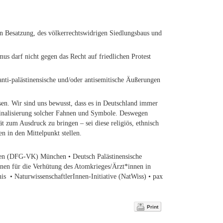
len Besatzung, des völkerrechtswidrigen Siedlungsbaus und
s darf nicht gegen das Recht auf friedlichen Protest
 anti-palästinensische und/oder antisemitische Äußerungen
en. Wir sind uns bewusst, dass es in Deutschland immer
minalisierung solcher Fahnen und Symbole. Deswegen
ät zum Ausdruck zu bringen – sei diese religiös, ethnisch
n in den Mittelpunkt stellen.
Innen (DFG-VK) München • Deutsch Palästinensische
nnen für die Verhütung des Atomkrieges/Ärzt*innen in
s • NaturwissenschaftlerInnen-Initiative (NatWiss) • pax
Print