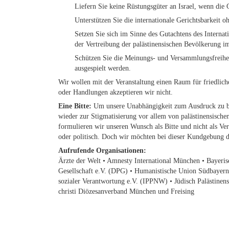
Liefern Sie keine Rüstungsgüter an Israel, wenn die G
Unterstützen Sie die internationale Gerichtsbarkeit 
Setzen Sie sich im Sinne des Gutachtens des Internat
der Vertreibung der palästinensischen Bevölkerung i
Schützen Sie die Meinungs- und Versammlungsfreiheit
ausgespielt werden.
Wir wollen mit der Veranstaltung einen Raum für friedliche
oder Handlungen akzeptieren wir nicht.
Eine Bitte:
Um unsere Unabhängigkeit zum Ausdruck zu brin
wieder zur Stigmatisierung vor allem von palästinensisc
formulieren wir unseren Wunsch als Bitte und nicht als Ver
oder politisch. Doch wir möchten bei dieser Kundgebung di
Aufrufende Organisationen:
Ärzte der Welt • Amnesty International München • Bayeris
Gesellschaft e.V. (DPG) • Humanistische Union Südbayern 
sozialer Verantwortung e.V. (IPPNW) • Jüdisch Palästinen
christi Diözesanverband München und Freising