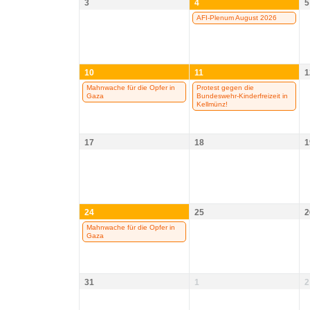
3
4
5
AFI-Plenum August 2026
10
11
1
Mahnwache für die Opfer in
Protest gegen die
Gaza
Bundeswehr-Kinderfreizeit in
Kellmünz!
17
18
1
24
25
2
Mahnwache für die Opfer in
Gaza
31
1
2