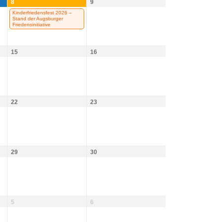
8
9
Kinderfriedensfest 2026 –
Stand der Augsburger
Friedensinitiative
15
16
22
23
29
30
5
6