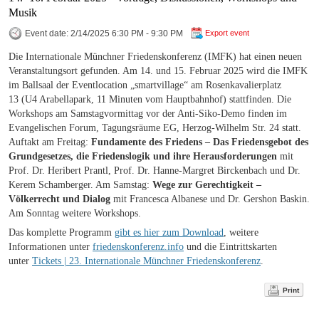
Musik
Event date: 2/14/2025 6:30 PM - 9:30 PM
Export event
Die Internationale Münchner Friedenskonferenz (IMFK) hat einen neuen
Veranstaltungsort gefunden. Am 14. und 15. Februar 2025 wird die IMFK
im Ballsaal der Eventlocation „smartvillage“ am Rosenkavalierplatz
13 (U4 Arabellapark, 11 Minuten vom Hauptbahnhof) stattfinden. Die
Workshops am Samstagvormittag vor der Anti-Siko-Demo finden im
Evangelischen Forum, Tagungsräume EG, Herzog-Wilhelm Str. 24 statt.
Auftakt am Freitag:
Fundamente des Friedens – Das Friedensgebot des
Grundgesetzes, die Friedenslogik und ihre Herausforderungen
mit
Prof. Dr. Heribert Prantl, Prof. Dr. Hanne-Margret Birckenbach und Dr.
Kerem Schamberger. Am Samstag:
Wege zur Gerechtigkeit –
Völkerrecht und Dialog
mit Francesca Albanese und Dr. Gershon Baskin.
Am Sonntag weitere Workshops.
Das komplette Programm
gibt es hier zum Download
, weitere
Informationen unter
friedenskonferenz.info
und die Eintrittskarten
unter
Tickets | 23. Internationale Münchner Friedenskonferenz
.
Print