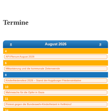
Termine
«
August 2026
»
4
AFI-Plenum August 2026
6
Militarisierung und die kommunale Zeitenwende
8
Kinderfriedensfest 2026 – Stand der Augsburger Friedensinitiative
10
Mahnwache für die Opfer in Gaza
11
Protest gegen die Bundeswehr-Kinderfreizeit in Kellmünz!
24