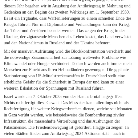
diesem Jahr begehen wir in Augsburg den Antikriegstag in Mahnung und
Gedenken an den Beginn des zweiten Weltkriegs am 1. September 1939.
Es ist ein Irrglaube, dass Waffenlieferungen zu einem schnellen Ende des
Krieges führen. Nur mit Diplomatie und Verhandlungen kann der Krieg,
das Töten und Zerstören beendet werden. Das zeigen der Krieg in der
Ukraine, der zigtausende Menschen das Leben kostet, das Land verwüstet
und den Nationalismus in Russland und der Ukraine befeuert.
Mit der massiven Aufrüstung wird die Blockkonfrontation verschärft und
die notwendige Zusammenarbeit zur Lösung weltweiter Probleme wie
Klimawandel oder Hunger verhindert. Dadurch werden auch immer mehr
Menschen zur Flucht aus ihren Heimatländern gezwungen. Die geplante
Stationierung von US-Mittelstreckenwaffen in Deutschland stellt eine
erhebliche Gefahr für die Sicherheit in Europa dar und kann zu einer
weiteren Eskalation der Spannungen mit Russland führen.
Israel wurde am 7. Oktober 2023 von der Hamas brutal angegriffen.
Nichts rechtfertigt diese Gewalt. Das Massaker kann allerdings nicht als
Rechtfertigung für weitere Kriegsverbrechen dienen, welche seit Monaten
in Gaza verübt werden, wie beispielsweise die Bombardierung ziviler
Infrastruktur, die massenhafte Vertreibung und das Aushungern der
Palästinenser. Die Friedensbewegung ist gefordert, Flagge zu zeigen! In
vielen Städten finden zum Antikriegstag 2024 Aktionen statt - auch in