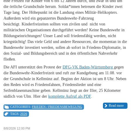
eine Freizeit für Kinder von 6 bis 12 Jahren durch, und zwar in und um
die örtliche Grundschule herum. Soldat*innen betreuen die Kinder zwei
Tage lang. Der Höhepunkt ist die Landung eines Militär-Helikopters.
Außerdem wird ein gepanzertes Bundeswehr-Fahrzeug
besichtigt. Kinderfreizeiten sollten von zivilen und nicht von
militärischen Organisationen durchgeführt werden! Keine Bundeswehr in
Bildungseinrichtungen! Unser Land soll friedensfähig werden, nicht
kriegstüchtig! Das viele Geld und andere Ressourcen, die momentan in die
Bundeswehr investiert werden, sollen ab sofort in Friedens-Diplomatie, in
den Sozial- und Bildungsbereich und in den öffentlichen Nahverkehr
fließen.
Die AFI unterstützt den Protest der
DFG-VK Baden-Württemberg
gegen
die Bundeswehr-Kinderfreizeit und ruft zur Kundgebung am 11.08. vor
der Grundschule in Kellmünz auf. Beginn der Aktion ist um 8 Uhr. Neben
den Reden wird es Friedensfahnen, Friedenslieder und eine
Seifenblasenmaschine geben. Kellmünz liegt an der Iller, 25 Kilometer
südlich von Ulm. Hier der
komplette Aufruf als PDF
.
Read more
CATEGORIES:
FRIEDEN / FRIEDENSBEWEGUNG
TAGS:
2026
8/8/2026 12:00 PM