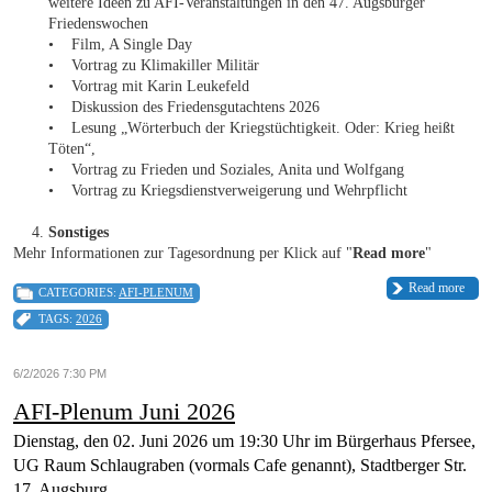
weitere Ideen zu AFI-Veranstaltungen in den 47. Augsburger
Friedenswochen
• Film, A Single Day
• Vortrag zu Klimakiller Militär
• Vortrag mit Karin Leukefeld
• Diskussion des Friedensgutachtens 2026
• Lesung „Wörterbuch der Kriegstüchtigkeit. Oder: Krieg heißt
Töten“,
• Vortrag zu Frieden und Soziales, Anita und Wolfgang
• Vortrag zu Kriegsdienstverweigerung und Wehrpflicht
Sonstiges
Mehr Informationen zur Tagesordnung per Klick auf "
Read more
"
Read more
CATEGORIES:
AFI-PLENUM
TAGS:
2026
6/2/2026 7:30 PM
AFI-Plenum Juni 2026
Dienstag, den 02. Juni 2026 um 19:30 Uhr im Bürgerhaus Pfersee,
UG Raum Schlaugraben (vormals Cafe genannt), Stadtberger Str.
17, Augsburg