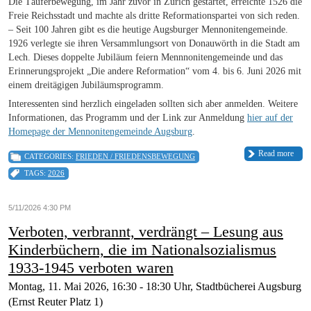
Die Täuferbewegung, im Jahr zuvor in Zürich gestartet, erreichte 1526 die
Freie Reichsstadt und machte als dritte Reformationspartei von sich reden.
– Seit 100 Jahren gibt es die heutige Augsburger Mennonitengemeinde.
1926 verlegte sie ihren Versammlungsort von Donauwörth in die Stadt am
Lech. Dieses doppelte Jubiläum feiern Mennnonitengemeinde und das
Erinnerungsprojekt „Die andere Reformation“ vom 4. bis 6. Juni 2026 mit
einem dreitägigen Jubiläumsprogramm.
Interessenten sind herzlich eingeladen sollten sich aber anmelden. Weitere
Informationen, das Programm und der Link zur Anmeldung
hier auf der
Homepage der Mennonitengemeinde Augsburg
.
Read more
CATEGORIES:
FRIEDEN / FRIEDENSBEWEGUNG
TAGS:
2026
5/11/2026 4:30 PM
Verboten, verbrannt, verdrängt – Lesung aus
Kinderbüchern, die im Nationalsozialismus
1933-1945 verboten waren
Montag, 11. Mai 2026, 16:30 - 18:30 Uhr, Stadtbücherei Augsburg
(Ernst Reuter Platz 1)