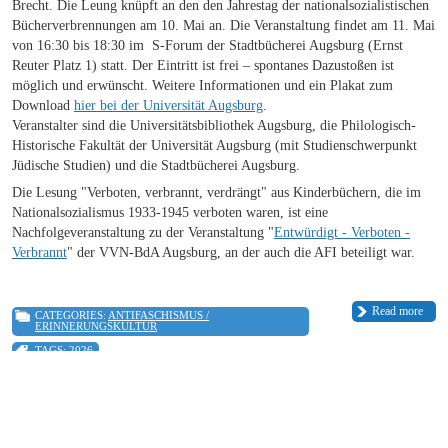
Brecht. Die Leung knüpft an den den Jahrestag der nationalsozialistischen
Bücherverbrennungen am 10. Mai an. Die Veranstaltung findet am 11. Mai
von 16:30 bis 18:30 im S-Forum der Stadtbücherei Augsburg (Ernst
Reuter Platz 1) statt. Der Eintritt ist frei – spontanes Dazustoßen ist
möglich und erwünscht. Weitere Informationen und ein Plakat zum
Download
hier bei der Universität Augsburg
.
Veranstalter sind die Universitätsbibliothek Augsburg, die Philologisch-
Historische Fakultät der Universität Augsburg (mit Studienschwerpunkt
Jüdische Studien) und die Stadtbücherei Augsburg.
Die Lesung "Verboten, verbrannt, verdrängt" aus Kinderbüchern, die im
Nationalsozialismus 1933-1945 verboten waren, ist eine
Nachfolgeveranstaltung zu der Veranstaltung "
Entwürdigt - Verboten -
Verbrannt
" der VVN-BdA Augsburg, an der auch die AFI beteiligt war.
Read more
CATEGORIES:
ANTIFASCHISMUS /
ERINNERUNGSKULTUR
TAGS:
2026
RSS
1
2