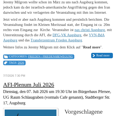
Jeremy Milgrom wollte schon im März zu uns nach Augsburg kommen,
jedoch kam da der israelisch-amerikanische Angriffskrieg gegen den Iran
dazwischen und wir verlagerten die Veranstaltung mit ihm ins Internet.
Jetzt wird er aber nach Augsburg kommen und persönlich berichten.
Die
Veranstaltung findet im
Kleinen Moritzsaal statt, der Eingang ist ca. 20m
rechts vom Eingang zur Kirche. Veranstalter ist
pax christi Augsburg
, mit
Unterstützung durch die AFI, die
DFG-VK Augsburg
, die
VVN-BdA
Augsburg
und das
Transferzentrum Frieden Augsburg
.
Weitere Infos zu
Jeremy Milgrom mit dem Klick auf "
Read more
".
Read more
CATEGORIES:
FRIEDEN / FRIEDENSBEWEGUNG
TAGS:
2026
7/7/2026 7:30 PM
AFI-Plenum Juli 2026
Dienstag, den 07. Juli 2026 um 19:30 Uhr im Bürgerhaus Pfersee,
UG Raum Schlaugraben (vormals Cafe genannt), Stadtberger Str.
17, Augsburg
Vorgeschlagene