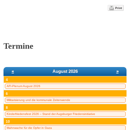
Print
Termine
«
August 2026
»
4
AFI-Plenum August 2026
6
Militarisierung und die kommunale Zeitenwende
8
Kinderfriedensfest 2026 – Stand der Augsburger Friedensinitiative
10
Mahnwache für die Opfer in Gaza