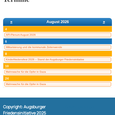
«
August 2026
»
4
AFI-Plenum August 2026
6
Militarisierung und die kommunale Zeitenwende
8
Kinderfriedensfest 2026 – Stand der Augsburger Friedensinitiative
10
Mahnwache für die Opfer in Gaza
24
Mahnwache für die Opfer in Gaza
Copyright: Augsburger
Info@augsburger-
Friedensinitiative 2025
friedensinitiative.de