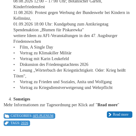
08.08.2026 12:00 – 17:00 Uhr; Botanischer Garten,
Kinderfriedensfest
11.08.2026: Protest gegen Werbung der Bundeswehr bei Kindern in
Kellmünz,
01.09.2026 18:00 Uhr: Kundgebung zum Antikriegstag
Spendenaktion „Blumen für Piskarewka“
weitere Ideen zu AFI-Veranstaltungen in den 47. Augsburger
Friedenswochen
• Film, A Single Day
• Vortrag zu Klimakiller Militär
• Vortrag mit Karin Leukefeld
• Diskussion des Friedensgutachtens 2026
• Lesung „Wörterbuch der Kriegstüchtigkeit. Oder: Krieg heißt
Töten“,
• Vortrag zu Frieden und Soziales, Anita und Wolfgang
• Vortrag zu Kriegsdienstverweigerung und Wehrpflicht
Sonstiges
Mehr Informationen zur Tagesordnung per Klick auf "
Read more
"
Read more
CATEGORIES:
AFI-PLENUM
TAGS:
2026