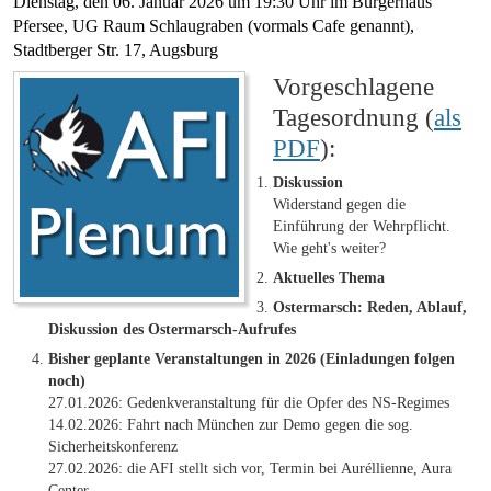
Dienstag, den 06. Januar 2026 um 19:30 Uhr im Bürgerhaus
Pfersee, UG Raum Schlaugraben (vormals Cafe genannt),
Stadtberger Str. 17, Augsburg
Vorgeschlagene
Tagesordnung (
als
PDF
):
Diskussion
Widerstand gegen die
Einführung der Wehrpflicht.
Wie geht's weiter?
Aktuelles Thema
Ostermarsch: Reden, Ablauf,
Diskussion des Ostermarsch-Aufrufes
Bisher geplante Veranstaltungen in 2026 (Einladungen folgen
noch)
27.01.2026: Gedenkveranstaltung für die Opfer des NS-Regimes
14.02.2026: Fahrt nach München zur Demo gegen die sog.
Sicherheitskonferenz
27.02.2026: die AFI stellt sich vor, Termin bei Auréllienne, Aura
Center