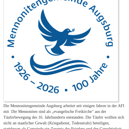
Die Mennonitengemeinde Augsburg arbeitet seit einigen Jahren in der AFI
mit. Die Mennoniten sind als „evangelische Freikirche“ aus der
Täuferbewegung des 16. Jahrhunderts entstanden. Die Täufer wollten sich
nicht an staatlicher Gewalt (Kriegsdienst, Todesstrafe) beteiligen,
stattdessen als Gemeinde ein Zeugnis des Friedens und der Gerechtigkeit