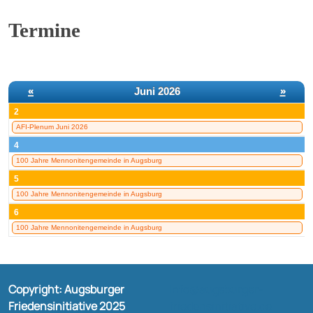
Termine
«
Juni 2026
»
2
AFI-Plenum Juni 2026
4
100 Jahre Mennonitengemeinde in Augsburg
5
100 Jahre Mennonitengemeinde in Augsburg
6
100 Jahre Mennonitengemeinde in Augsburg
Copyright: Augsburger
Info@augsburger-
Friedensinitiative 2025
friedensinitiative.de