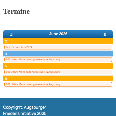
Termine
«
June 2026
»
2
AFI-Plenum Juni 2026
4
100 Jahre Mennonitengemeinde in Augsburg
5
100 Jahre Mennonitengemeinde in Augsburg
6
100 Jahre Mennonitengemeinde in Augsburg
Copyright: Augsburger
Info@augsburger-
Friedensinitiative 2025
friedensinitiative.de