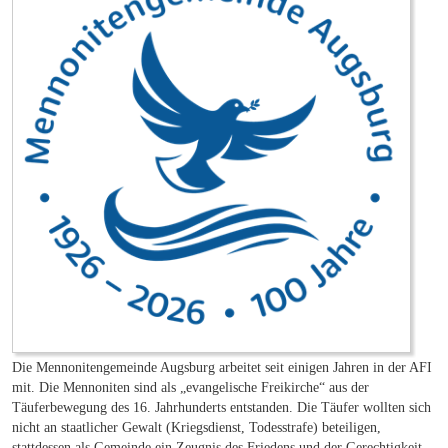
Die Mennonitengemeinde Augsburg arbeitet seit einigen Jahren in der AFI
mit. Die Mennoniten sind als „evangelische Freikirche“ aus der
Täuferbewegung des 16. Jahrhunderts entstanden. Die Täufer wollten sich
nicht an staatlicher Gewalt (Kriegsdienst, Todesstrafe) beteiligen,
stattdessen als Gemeinde ein Zeugnis des Friedens und der Gerechtigkeit