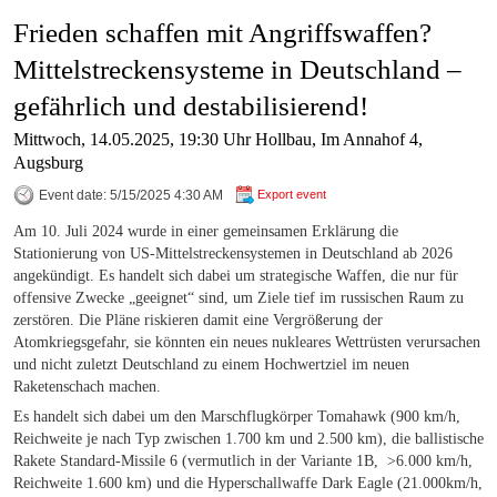
Frieden schaffen mit Angriffswaffen?
Mittelstreckensysteme in Deutschland –
gefährlich und destabilisierend!
Mittwoch, 14.05.2025, 19:30 Uhr Hollbau, Im Annahof 4,
Augsburg
Event date: 5/15/2025 4:30 AM
Export event
Am 10. Juli 2024 wurde in einer gemeinsamen Erklärung die
Stationierung von US-Mittelstreckensystemen in Deutschland ab 2026
angekündigt. Es handelt sich dabei um strategische Waffen, die nur für
offensive Zwecke „geeignet“ sind, um Ziele tief im russischen Raum zu
zerstören. Die Pläne riskieren damit eine Vergrößerung der
Atomkriegsgefahr, sie könnten ein neues nukleares Wettrüsten verursachen
und nicht zuletzt Deutschland zu einem Hochwertziel im neuen
Raketenschach machen.
Es handelt sich dabei um den Marschflugkörper Tomahawk (900 km/h,
Reichweite je nach Typ zwischen 1.700 km und 2.500 km), die ballistische
Rakete Standard-Missile 6 (vermutlich in der Variante 1B, >6.000 km/h,
Reichweite 1.600 km) und die Hyperschallwaffe Dark Eagle (21.000km/h,