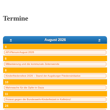
Termine
«
August 2026
»
4
AFI-Plenum August 2026
6
Militarisierung und die kommunale Zeitenwende
8
Kinderfriedensfest 2026 – Stand der Augsburger Friedensinitiative
10
Mahnwache für die Opfer in Gaza
11
Protest gegen die Bundeswehr-Kinderfreizeit in Kellmünz!
24