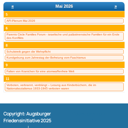
«
Mai 2026
»
5
AFI-Plenum Mai 2026
6
Parents Circle Families Forum - israelische und palästinensische Familien für ein Ende
des Konflikts
8
Schulstreik gegen die Wehrpflicht
Kundgebung zum Jahrestag der Befreiung vom Faschismus
9
Falten von Kranichen für eine atomwaffenfreie Welt
11
Verboten, verbrannt, verdrängt – Lesung aus Kinderbüchern, die im
Nationalsozialismus 1933-1945 verboten waren
Copyright: Augsburger
Info@augsburger-
Friedensinitiative 2025
friedensinitiative.de
Impressum
|
Datenschutz