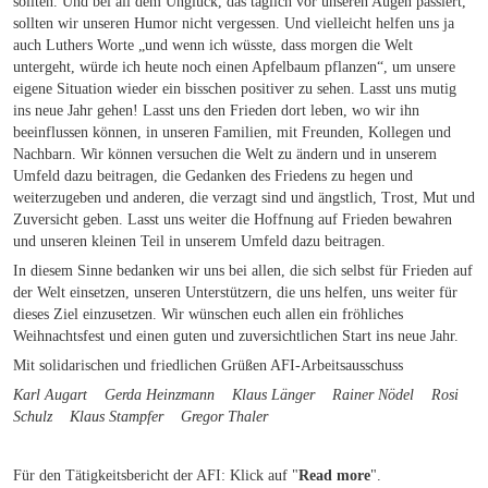
sollten. Und bei all dem Unglück, das täglich vor unseren Augen passiert,
sollten wir unseren Humor nicht vergessen. Und vielleicht helfen uns ja
auch Luthers Worte „und wenn ich wüsste, dass morgen die Welt
untergeht, würde ich heute noch einen Apfelbaum pflanzen“, um unsere
eigene Situation wieder ein bisschen positiver zu sehen. Lasst uns mutig
ins neue Jahr gehen! Lasst uns den Frieden dort leben, wo wir ihn
beeinflussen können, in unseren Familien, mit Freunden, Kollegen und
Nachbarn. Wir können versuchen die Welt zu ändern und in unserem
Umfeld dazu beitragen, die Gedanken des Friedens zu hegen und
weiterzugeben und anderen, die verzagt sind und ängstlich, Trost, Mut und
Zuversicht geben. Lasst uns weiter die Hoffnung auf Frieden bewahren
und unseren kleinen Teil in unserem Umfeld dazu beitragen.
In diesem Sinne bedanken wir uns bei allen, die sich selbst für Frieden auf
der Welt einsetzen, unseren Unterstützern, die uns helfen, uns weiter für
dieses Ziel einzusetzen. Wir wünschen euch allen ein fröhliches
Weihnachtsfest und einen guten und zuversichtlichen Start ins neue Jahr.
Mit solidarischen und friedlichen Grüßen AFI-Arbeitsausschuss
Karl Augart Gerda Heinzmann Klaus Länger Rainer Nödel Rosi
Schulz Klaus Stampfer Gregor Thaler
Für den Tätigkeitsbericht der AFI: Klick auf "
Read more
".